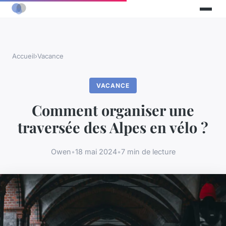
Accueil
›
Vacance
VACANCE
Comment organiser une
traversée des Alpes en vélo ?
Owen
•
18 mai 2024
•
7 min de lecture