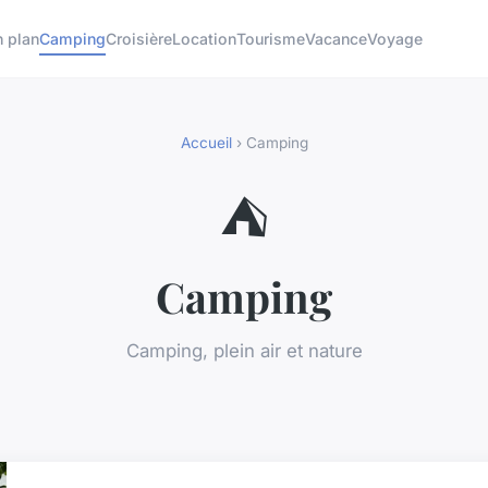
 plan
Camping
Croisière
Location
Tourisme
Vacance
Voyage
Accueil
› Camping
⛺
Camping
Camping, plein air et nature