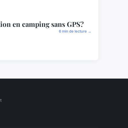
ation en camping sans GPS?
6 min de lecture →
t